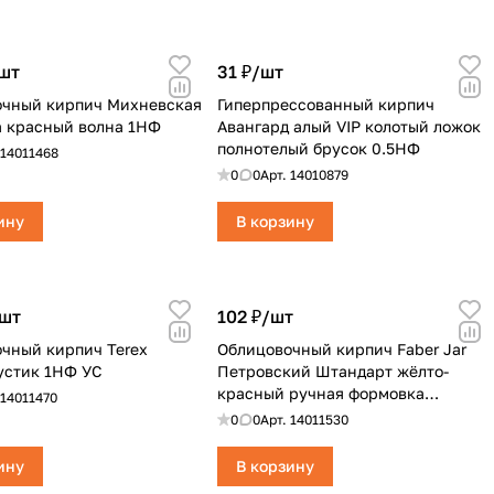
шт
31 ₽/
шт
очный кирпич Михневская
Гиперпрессованный кирпич
 красный волна 1НФ
Авангард алый VIP колотый ложок
полнотелый брусок 0.5НФ
14011468
0
0
Арт.
14010879
ину
В корзину
шт
102 ₽/
шт
чный кирпич Terex
Облицовочный кирпич Faber Jar
устик 1НФ УС
Петровский Штандарт жёлто-
красный ручная формовка
14011470
полнотелый
0
0
Арт.
14011530
ину
В корзину