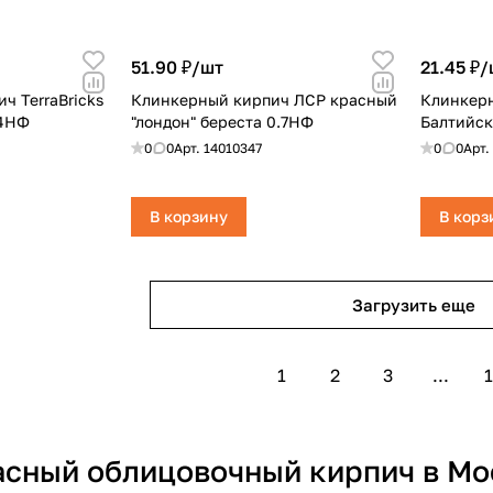
51.90 ₽/
шт
21.45 ₽/
ч TerraBricks
Клинкерный кирпич ЛСР красный
Клинкерн
.4НФ
"лондон" береста 0.7НФ
Балтийск
0
0
Арт.
14010347
0
0
Арт.
В корзину
В корз
Загрузить еще
1
2
3
...
1
асный облицовочный кирпич в Мо