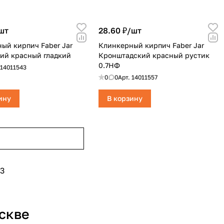
шт
28.60 ₽/
шт
ый кирпич Faber Jar
Клинкерный кирпич Faber Jar
ий красный гладкий
Кронштадский красный рустик
0.7НФ
14011543
0
0
Арт.
14011557
ину
В корзину
3
скве