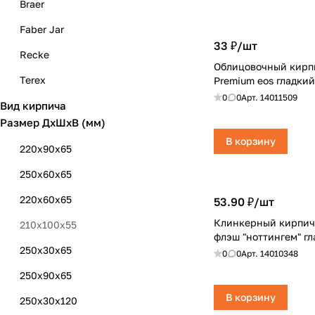
Braer
Faber Jar
33 ₽/
шт
Recke
Облицовочный кирп
Terex
Premium eos гладки
0
0
Арт.
14011509
Вид кирпича
TerraBricks
Размер ДхШхВ (мм)
Volgabrick
В корзину
220x90x65
Авангард
250x60x65
БКЗ (Навля)
220x60x65
53.90 ₽/
шт
Воротынский
Клинкерный кирпич
210x100x55
Вышневолоцкий
флэш "ноттингем" г
250x30x65
0
0
Арт.
14010348
Голицынский
250x90x65
Каширский
В корзину
250x30x120
Коломна