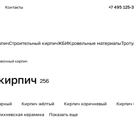
+7 495 125-
Контакты
рпич
Строительный кирпич
ЖБИ
Кровельные материалы
Троту
овочный кирпич
кирпич
256
орный
Кирпич жёлтый
Кирпич коричневый
Кирпич 
ихневская керамика
Показать еще