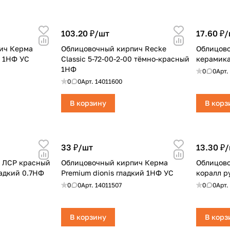
103.20 ₽/
шт
17.60 ₽/
ич Керма
Облицовочный кирпич Recke
Облицов
й 1НФ УС
Classic 5-72-00-2-00 тёмно-красный
керамика
1НФ
0
0
Арт.
0
0
Арт.
14011600
В корзину
В корз
33 ₽/
шт
13.30 ₽/
 ЛСР красный
Облицовочный кирпич Керма
Облицово
ладкий 0.7НФ
Premium dionis гладкий 1НФ УС
коралл р
0
0
Арт.
14011507
0
0
Арт.
В корзину
В корз