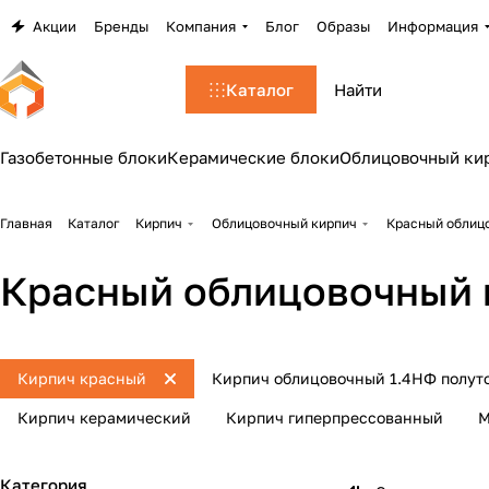
Акции
Бренды
Компания
Блог
Образы
Информация
Каталог
Газобетонные блоки
Керамические блоки
Облицовочный ки
Главная
Каталог
Кирпич
Облицовочный кирпич
Красный облиц
Красный облицовочный 
Кирпич красный
Кирпич облицовочный 1.4НФ полут
Кирпич керамический
Кирпич гиперпрессованный
М
Категория