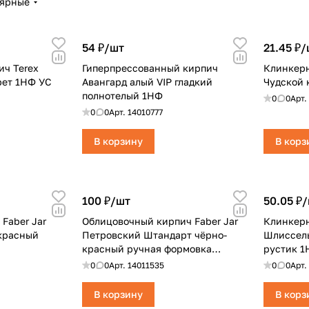
лярные
54 ₽/
шт
21.45 ₽/
ч Terex
Гиперпрессованный кирпич
Клинкерн
рет 1НФ УС
Авангард алый VIP гладкий
Чудской 
полнотелый 1НФ
0
0
Арт.
0
0
Арт.
14010777
В корзину
В корз
100 ₽/
шт
50.05 ₽/
Faber Jar
Облицовочный кирпич Faber Jar
Клинкерн
красный
Петровский Штандарт чёрно-
Шлиссел
красный ручная формовка
рустик 
полнотелый
0
0
Арт.
14011535
0
0
Арт.
В корзину
В корз