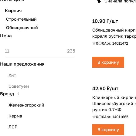
Сначала попу
Кирпич
Строительный
10.90 ₽/
шт
Облицовочный
Облицовочный кирпи
Цена
коралл рустик тарк
0
0
Арт.
14011472
В корзину
Наши предложения
Хит
Советуем
42.90 ₽/
шт
Бренд
?
Клинкерный кирпич 
Шлиссельбургский 
Железногорский
рустик 0.7НФ
Керма
0
0
Арт.
14011665
ЛСР
В корзину