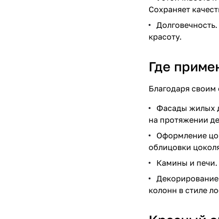
Каширский
Сохраняет качест
Керма
Долговечность.
красоту.
TerraBricks
Volgabrick
Где приме
Ярославль
Благодаря своим 
Recke
Фасады жилых д
Faber Jar
на протяжении де
Оформление цок
облицовки цоколя
Камины и печи.
Декорирование 
колонн в стиле ло