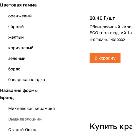
Цветовая гамма
225x100x65
Магма
250x25x65
оранжевый
20.40 ₽/
шт
Михневская керамика
240x120x65
чёрный
Облицовочный кирпи
Пятый элемент
ECO terra гладкий 1
250x100x65
жёлтый
Старый Оскол
0
0
Арт.
14010002
240x100x65
коричневый
Строма
220x100x65
В корзину
зелёный
Ярославль
250х65х65
бордо
250х120х65
баварская кладка
250х120х88
Название формы
бежевый
Бренд
250х85х65
серый
Михневская керамика
250x85x88
красный
Вышневолоцкий
310x85x50
белый
Купить кр
Старый Оскол
215x102x65