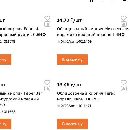
шт
14.70 ₽/
шт
ый кирпич Faber Jar
Облицовочный кирпич Михневская
красный рустик 0.5НФ
керамика красный короед 1.4НФ
14011579
0
0
Арт.
14011469
ину
В корзину
шт
13.45 ₽/
шт
ый кирпич Faber Jar
Облицовочный кирпич Terex
ьбургский красный
коралл шале 1НФ УС
1НФ
0
0
Арт.
14011471
14011663
ину
В корзину