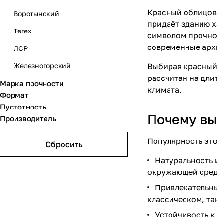
бордовый
Красный облицово
Воротынский
285х115x50
красно-коричневый
придаёт зданию х
Terex
символом прочнос
терракотовый
современные арх
ЛСР
Железногорский
Выбирая красный 
рассчитан на дли
Марка прочности
Строма
климата.
Формат
Braer
Пустотность
Почему вы
Производитель
Пятый элемент
Магма
Популярность это
Сбросить
БКЗ (Навля)
Натуральность 
Коломна
окружающей сред
Привлекательны
Голицынский
классическом, та
Авангард
Устойчивость к