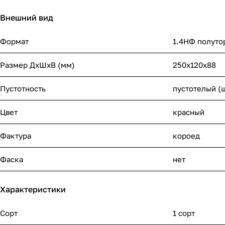
Внешний вид
Формат
1.4НФ полуто
Размер ДхШхВ (мм)
250х120х88
Пустотность
пустотелый (
Цвет
красный
Фактура
короед
Фаска
нет
Характеристики
Сорт
1 сорт