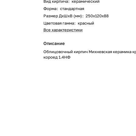
Вид кирпича
:
керамический
Форма
:
стандартная
Размер ДхШхВ (мм)
:
250х120х88
Цветовая гамма
:
красный
Все характеристики
Описание
Облицовочный кирпич Михневская керамика к
короед 1.4НФ