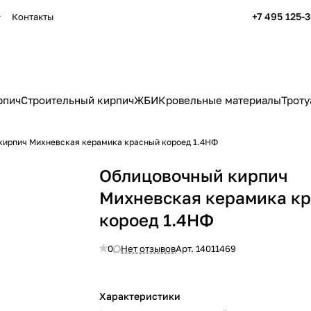
+7 495 125-
Контакты
рпич
Строительный кирпич
ЖБИ
Кровельные материалы
Троту
кирпич Михневская керамика красный короед 1.4НФ
Облицовочный кирпич
Михневская керамика к
короед 1.4НФ
0
Нет отзывов
Арт.
14011469
Характеристики