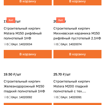
В корзину
В корзину
Хит
Хит
17.30 ₽/
шт
20 ₽/
шт
Строительный кирпич
Строительный кирпич
Mstera М150 рифлёный
Михневская керамика М150
полнотелый 1НФ
рифлёный пустотелый 2.1НФ
0
0
Арт.
14020034
0
0
Арт.
14020074
В корзину
В корзину
19.50 ₽/
шт
25.70 ₽/
шт
Строительный кирпич
Строительный кирпич
Железнодорожный М150
Mstera M200 гладкий
гладкий полнотелый 1НФ
полнотелый с тех.
отверстиями 1.4НФ
0
0
Арт.
14020092
0
0
Арт.
14020091