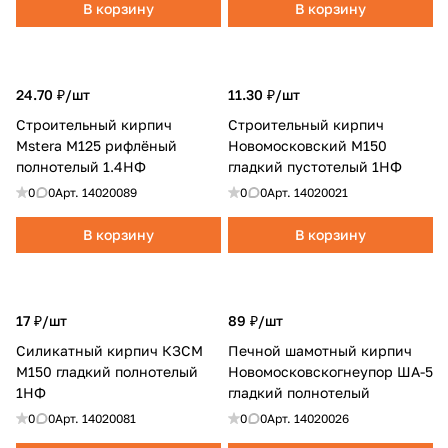
В корзину
В корзину
24.70 ₽/
шт
11.30 ₽/
шт
Строительный кирпич
Строительный кирпич
Mstera M125 рифлёный
Новомосковский М150
полнотелый 1.4НФ
гладкий пустотелый 1НФ
0
0
Арт.
14020089
0
0
Арт.
14020021
В корзину
В корзину
17 ₽/
шт
89 ₽/
шт
Силикатный кирпич КЗСМ
Печной шамотный кирпич
М150 гладкий полнотелый
Новомосковскогнеупор ША-5
1НФ
гладкий полнотелый
0
0
Арт.
14020081
0
0
Арт.
14020026