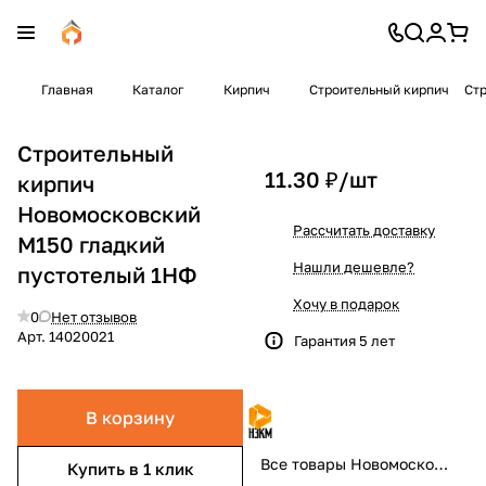
Главная
Каталог
Кирпич
Строительный кирпич
Ст
Строительный
11.30 ₽/
шт
кирпич
Новомосковский
Рассчитать доставку
М150 гладкий
Нашли дешевле?
пустотелый 1НФ
Хочу в подарок
0
Нет отзывов
Арт.
14020021
Гарантия 5 лет
В корзину
Все товары Новомосковский
Купить в 1 клик