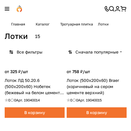
Главная
Каталог
Тротуарная плитка
Лотки
Лотки
15
Все фильтры
Сначала популярные
от 325 ₽/
шт
от 758 ₽/
шт
Лоток ЛД 50.20.6
Лоток (500x200x60) Braer
(500x200x60) Нобетек
(коричневый на сером
(бежевый на белом цементе
цементе верхний)
полный)
0
0
Арт.
19040014
0
0
Арт.
19040015
В корзину
В корзину