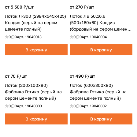
от 5 500 ₽/
шт
от 270 ₽/
шт
Лоток Л-300 (2984x545x425)
Лоток ЛВ 50.16.6
Колдиз (серый на сером
(500x160x60) Колдиз
цементе полный)
(бордовый на сером цементе
полный)
0
0
Арт.
19040013
0
0
Арт.
19040004
В корзину
В корзину
от 70 ₽/
шт
от 490 ₽/
шт
Лоток (200x100x80)
Лоток (600x300x80)
Фабрика Готика (серый на
Фабрика Готика (серый на
сером цементе полный)
сером цементе полный)
0
0
Арт.
19040003
0
0
Арт.
19040002
В корзину
В корзину