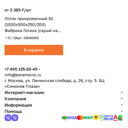
от 2 385 ₽/
шт
Лоток прикромочный Б1
(1000x500x250/200)
Фабрика Готика (серый на
сером цементе полный)
0
0
Арт.
19040001
В корзину
+7 495 125-30-45
info@keramstroi.ru
г. Москва, ул. Ленинская слобода, д. 26, стр. 5. БЦ
«Симонов Плаза»
Интернет-магазин
Компания
Информация
Помощь