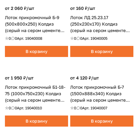
от 2 060 ₽/
шт
от 160 ₽/
шт
Лоток прикромочный Б-9
Лоток ЛД 25.23.17
(500x800x250) Колдиз
(250x230x170) Колдиз
(серый на сером цементе
(серый на сером цементе
полный)
полный)
0
0
Арт.
19040008
0
0
Арт.
19040005
В корзину
В корзину
от 1 950 ₽/
шт
от 4 120 ₽/
шт
Лоток прикромочный Б1-18-
Лоток прикромочный Б-7
75 (1000x750x230) Колдиз
(1500x888x340) Колдиз
(серый на сером цементе
(серый на сером цементе
полный)
полный)
0
0
Арт.
19040010
0
0
Арт.
19040007
В корзину
В корзину