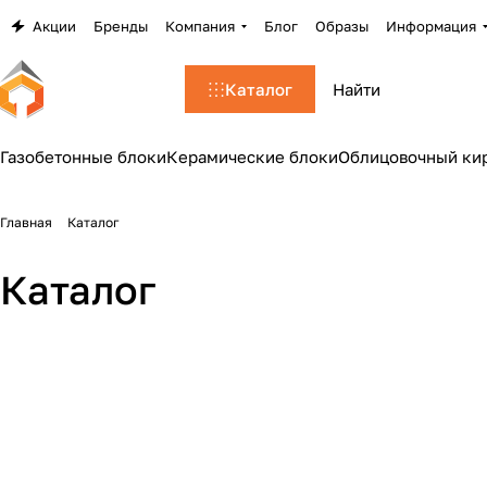
Акции
Бренды
Компания
Блог
Образы
Информация
Каталог
Газобетонные блоки
Керамические блоки
Облицовочный ки
Главная
Каталог
Каталог
Кирпич
Блоки
Кровельные материалы
Фасады
1229 товаров
246 товаров
250 товаров
1 товар