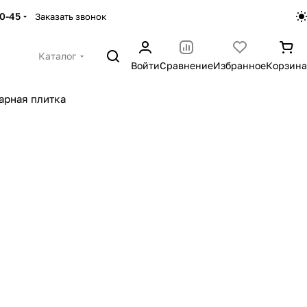
30-45
Заказать звонок
Каталог
Войти
Сравнение
Избранное
Корзина
арная плитка
ционные
рная плитка
Сухие смеси
иалы
Металлопрокат
ров
397 товаров
1 товар