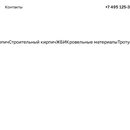
+7 495 125-
Контакты
рпич
Строительный кирпич
ЖБИ
Кровельные материалы
Троту
Изоля
ЖБИ
Тротуа
Отделочные материалы
матер
4126 товаров
475 това
1 товар
2 товара