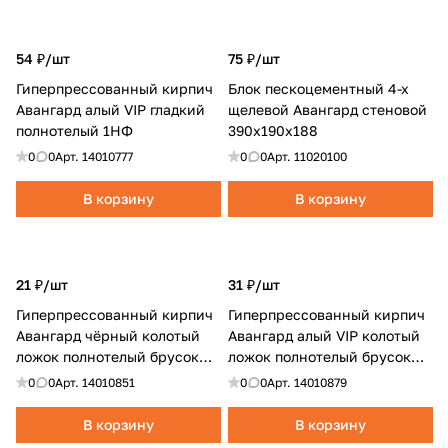
54 ₽/
шт
75 ₽/
шт
Гиперпрессованный кирпич
Блок пескоцементный 4-х
Авангард алый VIP гладкий
щелевой Авангард стеновой
полнотелый 1НФ
390х190х188
0
0
Арт.
14010777
0
0
Арт.
11020100
В корзину
В корзину
21 ₽/
шт
31 ₽/
шт
Гиперпрессованный кирпич
Гиперпрессованный кирпич
Авангард чёрный колотый
Авангард алый VIP колотый
ложок полнотелый брусок
ложок полнотелый брусок
0.5НФ
0.5НФ
0
0
Арт.
14010851
0
0
Арт.
14010879
В корзину
В корзину