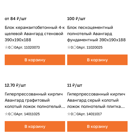
от 84 ₽/
шт
100 ₽/
шт
Блок керамзитобетонный 4-х
Блок пескоцементный
щелевой Авангард стеновой
полнотелый Авангард
390х190х188
фундаментный 390х190х188
0
0
Арт.
11020073
0
0
Арт.
11020025
В корзину
В корзину
12.70 ₽/
шт
11 ₽/
шт
Гиперпрессованный кирпич
Гиперпрессованный кирпич
Авангард графитовый
Авангард серый колотый
колотый ложок полнотелый
ложок полнотелый плитка
плитка фасадная
фасадная
0
0
Арт.
14011025
0
0
Арт.
14011017
В корзину
В корзину