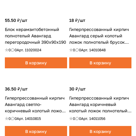
55.50 ₽/
шт
18 ₽/
шт
Блок керамзитобетонный
Гиперпрессованный кирпич
полнотелый Авангард
Авангард серый колотый
перегородочный 390х90х190
ложок полнотелый брусок
0.5НФ
0
0
Арт.
11020024
0
0
Арт.
14010848
В корзину
В корзину
36.50 ₽/
шт
30 ₽/
шт
Гиперпрессованный кирпич
Гиперпрессованный кирпич
Авангард светло-
Авангард коричневый
коричневый колотый ложок,
колотый ложок полнотелый
тычок полнотелый
плитка цокольная
0
0
Арт.
14010815
0
0
Арт.
14011056
В корзину
В корзину