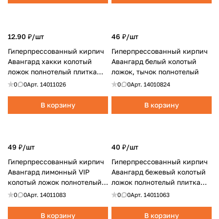
12.90 ₽/
шт
46 ₽/
шт
Гиперпрессованный кирпич
Гиперпрессованный кирпич
Авангард хакки колотый
Авангард белый колотый
ложок полнотелый плитка
ложок, тычок полнотелый
фасадная
0
0
Арт.
14011026
0
0
Арт.
14010824
В корзину
В корзину
49 ₽/
шт
40 ₽/
шт
Гиперпрессованный кирпич
Гиперпрессованный кирпич
Авангард лимонный VIP
Авангард бежевый колотый
колотый ложок полнотелый
ложок полнотелый плитка
плитка цокольная
цокольная
0
0
Арт.
14011083
0
0
Арт.
14011063
В корзину
В корзину