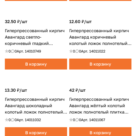
32.50 ₽/
шт
12.60 ₽/
шт
Гиперпрессованный кирпич
Гиперпрессованный кирпич
Авангард светло-
Авангард коричневый
коричневый гладкий
колотый ложок полнотелый
полнотелый 1НФ
плитка фасадная
0
0
Арт.
14010749
0
0
Арт.
14011022
В корзину
В корзину
13.30 ₽/
шт
42 ₽/
шт
Гиперпрессованный кирпич
Гиперпрессованный кирпич
Авангард шоколадный
Авангард жёлтый колотый
колотый ложок полнотелый
ложок полнотелый плитка
плитка фасадная
цокольная
0
0
Арт.
14011032
0
0
Арт.
14011067
В корзину
В корзину