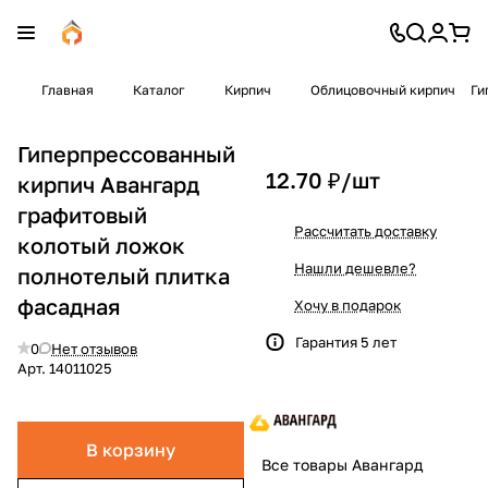
Главная
Каталог
Кирпич
Облицовочный кирпич
Ги
Гиперпрессованный
12.70 ₽/
шт
кирпич Авангард
графитовый
Рассчитать доставку
колотый ложок
Нашли дешевле?
полнотелый плитка
фасадная
Хочу в подарок
Гарантия 5 лет
0
Нет отзывов
Арт.
14011025
В корзину
Все товары Авангард