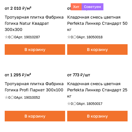
Хит
Советуем
от 2 010 ₽/
м²
от 1 118 ₽/
шт
Тротуарная плитка Фабрика
Кладочная смесь цветная
Готика Natur Квадрат
Perfekta Линкер Стандарт 50
300x300
кг
0
0
Арт.
19010287
0
0
Арт.
18050018
В корзину
В корзину
от 1 295 ₽/
м²
от 773 ₽/
шт
Тротуарная плитка Фабрика
Кладочная смесь цветная
Готика Profi Паркет 300x100
Perfekta Линкер Стандарт 25
кг
0
0
Арт.
19010052
0
0
Арт.
18050017
В корзину
В корзину