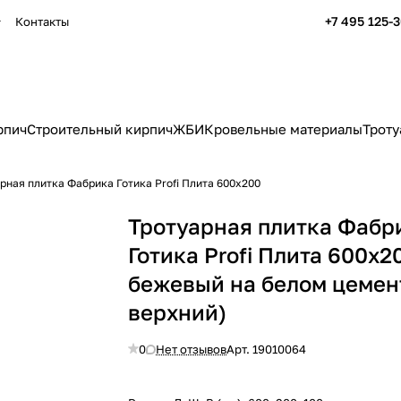
+7 495 125-
Контакты
рпич
Строительный кирпич
ЖБИ
Кровельные материалы
Троту
рная плитка Фабрика Готика Profi Плита 600x200
Тротуарная плитка Фабр
Готика Profi Плита 600x2
бежевый на белом цемен
верхний)
0
Нет отзывов
Арт.
19010064