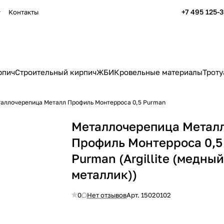
+7 495 125-
Контакты
рпич
Строительный кирпич
ЖБИ
Кровельные материалы
Троту
аллочерепица Металл Профиль Монтерроса 0,5 Purman
Металлочерепица Метал
Профиль Монтерроса 0,5
Purman (Argillite (медны
металлик))
0
Нет отзывов
Арт.
15020102