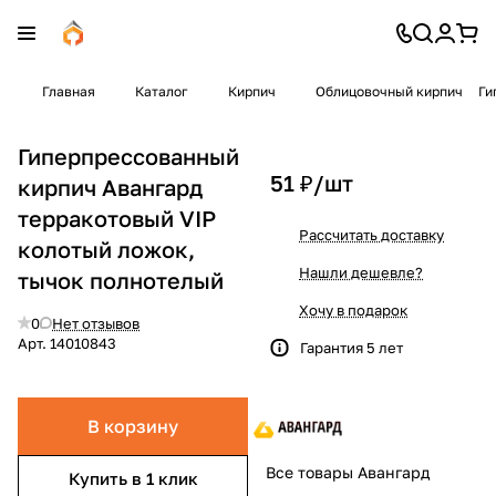
Главная
Каталог
Кирпич
Облицовочный кирпич
Ги
Гиперпрессованный
51 ₽/
шт
кирпич Авангард
терракотовый VIP
Рассчитать доставку
колотый ложок,
Нашли дешевле?
тычок полнотелый
Хочу в подарок
0
Нет отзывов
Арт.
14010843
Гарантия 5 лет
В корзину
Все товары Авангард
Купить в 1 клик