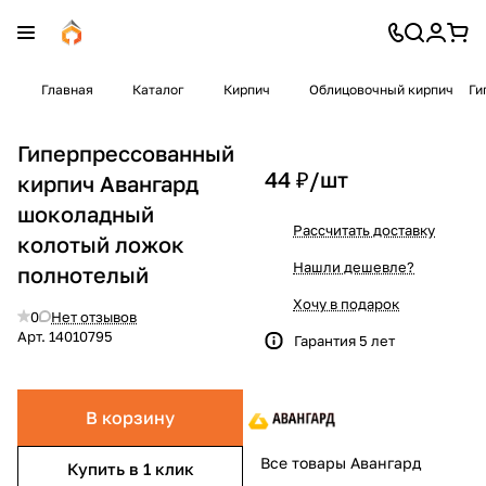
Главная
Каталог
Кирпич
Облицовочный кирпич
Ги
Гиперпрессованный
44 ₽/
шт
кирпич Авангард
шоколадный
Рассчитать доставку
колотый ложок
Нашли дешевле?
полнотелый
Хочу в подарок
0
Нет отзывов
Арт.
14010795
Гарантия 5 лет
В корзину
Все товары Авангард
Купить в 1 клик