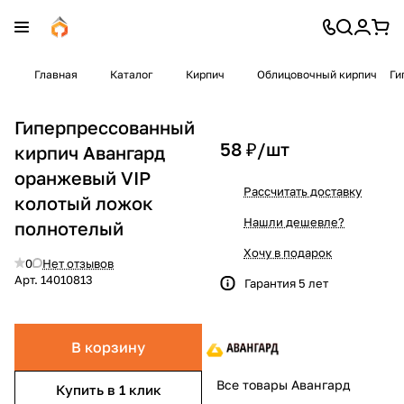
Главная
Каталог
Кирпич
Облицовочный кирпич
Ги
Гиперпрессованный
58 ₽/
шт
кирпич Авангард
оранжевый VIP
Рассчитать доставку
колотый ложок
Нашли дешевле?
полнотелый
Хочу в подарок
0
Нет отзывов
Арт.
14010813
Гарантия 5 лет
В корзину
Все товары Авангард
Купить в 1 клик