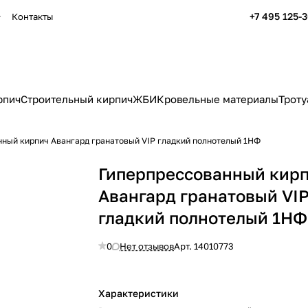
+7 495 125-
Контакты
рпич
Строительный кирпич
ЖБИ
Кровельные материалы
Троту
ный кирпич Авангард гранатовый VIP гладкий полнотелый 1НФ
Гиперпрессованный кир
Авангард гранатовый VI
гладкий полнотелый 1НФ
0
Нет отзывов
Арт.
14010773
Характеристики