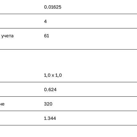
0.01625
4
 учета
61
1,0 х 1,0
0.624
не
320
1.344