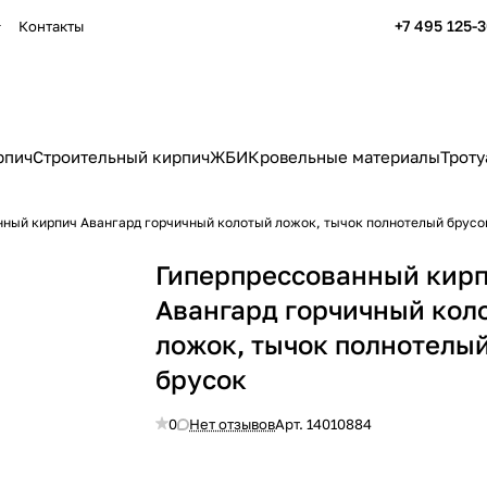
+7 495 125-
Контакты
рпич
Строительный кирпич
ЖБИ
Кровельные материалы
Троту
ный кирпич Авангард горчичный колотый ложок, тычок полнотелый брусо
Гиперпрессованный кир
Авангард горчичный кол
ложок, тычок полнотелы
брусок
0
Нет отзывов
Арт.
14010884