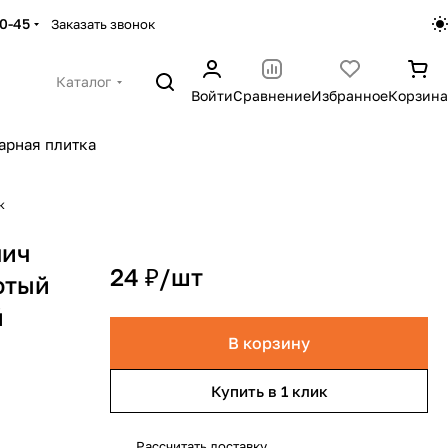
30-45
Заказать звонок
Каталог
Войти
Сравнение
Избранное
Корзина
арная плитка
к
пич
24 ₽/
шт
отый
й
В корзину
Купить в 1 клик
Рассчитать доставку