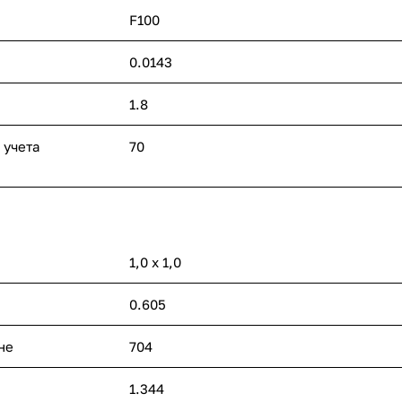
F100
0.0143
1.8
 учета
70
1,0 х 1,0
0.605
не
704
1.344