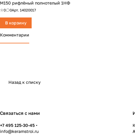
М150 рифлёный полнотелый 1НФ
0
0
Арт.
14020017
В корзину
Комментарии
Назад к списку
Связаться с нами
+7 495 125-30-45
К
info@keramstroi.ru