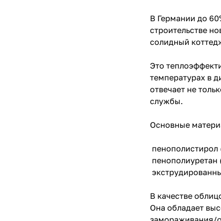
В Германии до 6
строительстве но
солидный котте
Это теплоэффекти
температурах в д
отвечает не толь
службы.
Основные матери
пенополистирол
пенополиуретан 
экструдированн
В качестве облиц
Она обладает выс
замораживания/от