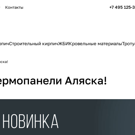
+7 495 125-
Контакты
рпич
Строительный кирпич
ЖБИ
Кровельные материалы
Троту
яска!
ермопанели Аляска!