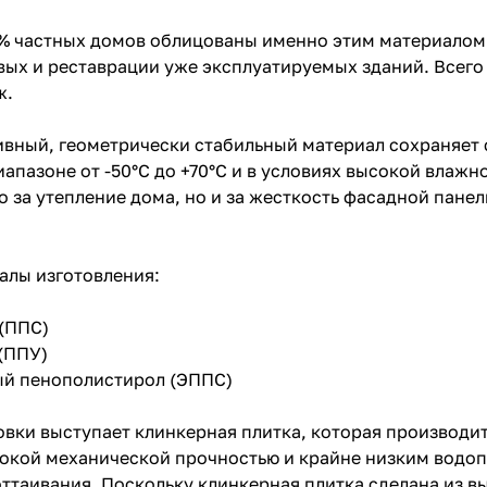
0% частных домов облицованы именно этим материалом
вых и реставрации уже эксплуатируемых зданий. Всего 
дж.
вный, геометрически стабильный материал сохраняет
иапазоне от -50°C до +70°C и в условиях высокой влаж
ко за утепление дома, но и за жесткость фасадной пане
алы изготовления:
 (ППС)
(ППУ)
ый пенополистирол (ЭППС)
овки выступает клинкерная плитка, которая производи
окой механической прочностью и крайне низким водо
таивания. Поскольку клинкерная плитка сделана из в