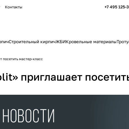
+7 495 125-
Контакты
рпич
Строительный кирпич
ЖБИ
Кровельные материалы
Троту
т посетить мастер-класс
lit» приглашает посетит