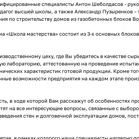
ифицированные специалисты Антон Шеболдасов - руко
едагог высшей школы, а также Александр Пузыренков –
ия по строительству домов из газобетонных блоков Bon
а «Школа мастерства» состоит из 3-х основных блоков
изводственному цеху, где Вы убедитесь в качестве сыр
ую лабораторию, аттестованную на проведение испыта
нических характеристик готовой продукции. Кроме тог
чные возможности предприятия на каждом этапе произ
сть, в ходе которой Вам расскажут об особенностях пр
тят на все интересующие вопросы, связанные с выбор
зведения стен и долговечной эксплуатации домов, пост
ятие, в рамках которого наши специалисты наглядно п