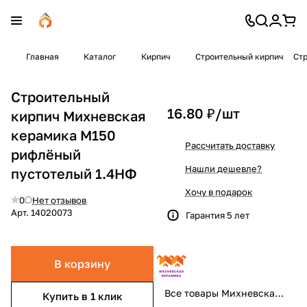
Главная
Каталог
Кирпич
Строительный кирпич
Ст
Строительный
16.80 ₽/
шт
кирпич Михневская
керамика М150
Рассчитать доставку
рифлёный
Нашли дешевле?
пустотелый 1.4НФ
Хочу в подарок
0
Нет отзывов
Арт.
14020073
Гарантия 5 лет
В корзину
Все товары Михневская керамика
Купить в 1 клик