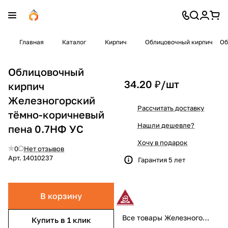
Главная
Каталог
Кирпич
Облицовочный кирпич
Об
Облицовочный
34.20 ₽/
шт
кирпич
Железногорский
Рассчитать доставку
тёмно-коричневый
Нашли дешевле?
пена 0.7НФ УС
Хочу в подарок
0
Нет отзывов
Арт.
14010237
Гарантия 5 лет
В корзину
Все товары Железногорский
Купить в 1 клик