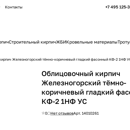
+7 495 125-
Контакты
рпич
Строительный кирпич
ЖБИ
Кровельные материалы
Троту
кирпич Железногорский тёмно-коричневый гладкий фасонный КФ-2 1НФ У
Облицовочный кирпич
Железногорский тёмно-
коричневый гладкий фа
КФ-2 1НФ УС
0
Нет отзывов
Арт.
14010261