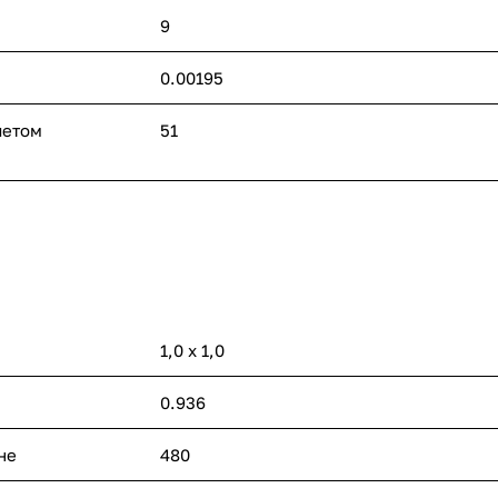
9
0.00195
четом
51
1,0 х 1,0
0.936
не
480