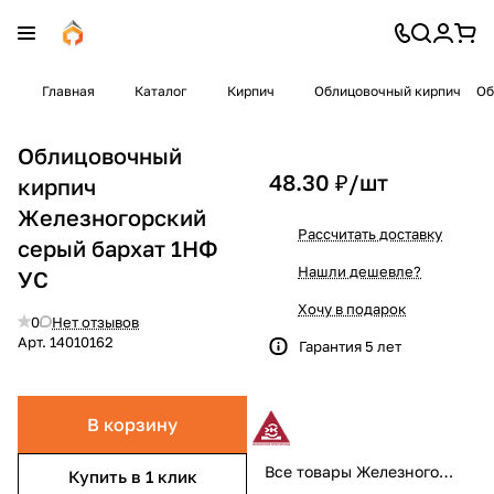
Главная
Каталог
Кирпич
Облицовочный кирпич
Об
Облицовочный
48.30 ₽/
шт
кирпич
Железногорский
Рассчитать доставку
серый бархат 1НФ
Нашли дешевле?
УС
Хочу в подарок
0
Нет отзывов
Арт.
14010162
Гарантия 5 лет
В корзину
Все товары Железногорский
Купить в 1 клик