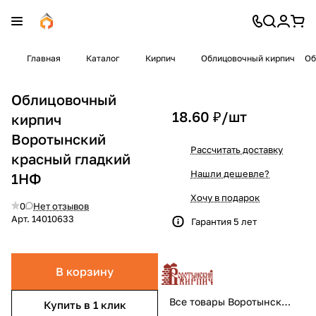
Главная
Каталог
Кирпич
Облицовочный кирпич
Об
Облицовочный
18.60 ₽/
шт
кирпич
Воротынский
Рассчитать доставку
красный гладкий
Нашли дешевле?
1НФ
Хочу в подарок
0
Нет отзывов
Арт.
14010633
Гарантия 5 лет
В корзину
Все товары Воротынский
Купить в 1 клик