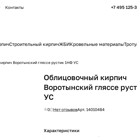
+7 495 125-
Контакты
рпич
Строительный кирпич
ЖБИ
Кровельные материалы
Троту
кирпич Воротынский гляссе рустик 1НФ УС
Облицовочный кирпич
Воротынский гляссе рус
УС
0
Нет отзывов
Арт.
14010484
Характеристики