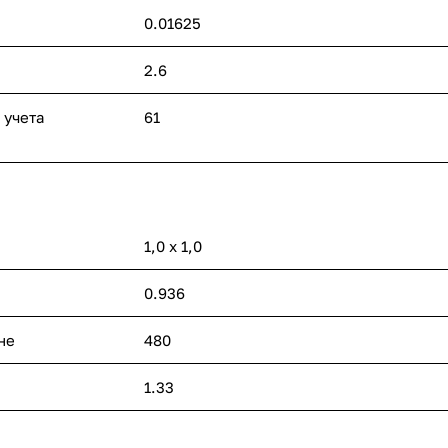
0.01625
2.6
 учета
61
1,0 х 1,0
0.936
не
480
1.33