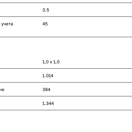
3.5
 учета
45
1,0 х 1,0
1.014
не
384
1.344