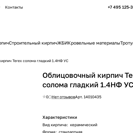
+7 495 125-
Контакты
рпич
Строительный кирпич
ЖБИ
Кровельные материалы
Троту
ирпич Terex солома гладкий 1.4НФ УС
Облицовочный кирпич Te
солома гладкий 1.4НФ У
0
Нет отзывов
Арт.
14010435
Характеристики
Вид кирпича
:
керамический
Форма
:
стандартная