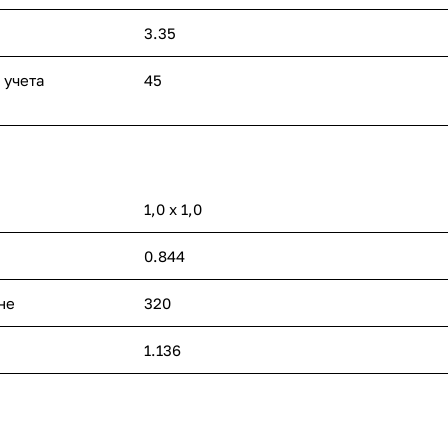
3.35
 учета
45
1,0 х 1,0
0.844
не
320
1.136