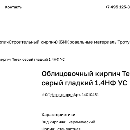
+7 495 125-
Контакты
рпич
Строительный кирпич
ЖБИ
Кровельные материалы
Троту
ирпич Terex серый гладкий 1.4НФ УС
Облицовочный кирпич Te
серый гладкий 1.4НФ УС
0
Нет отзывов
Арт.
14010451
Характеристики
Вид кирпича
:
керамический
Форма
:
стандартная