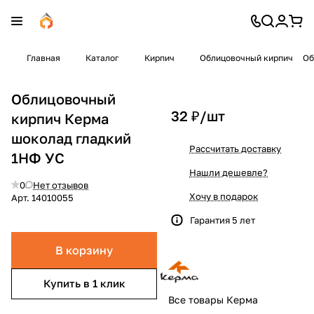
Главная
Каталог
Кирпич
Облицовочный кирпич
Об
Облицовочный
32 ₽/
шт
кирпич Керма
шоколад гладкий
Рассчитать доставку
1НФ УС
Нашли дешевле?
0
Нет отзывов
Хочу в подарок
Арт.
14010055
Гарантия 5 лет
В корзину
Купить в 1 клик
Все товары Керма