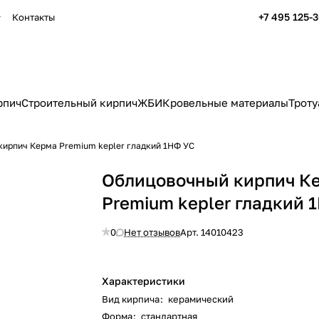
+7 495 125-
Контакты
рпич
Строительный кирпич
ЖБИ
Кровельные материалы
Троту
ирпич Керма Premium kepler гладкий 1НФ УС
Облицовочный кирпич К
Premium kepler гладкий 
0
Нет отзывов
Арт.
14010423
Характеристики
Вид кирпича
:
керамический
Форма
:
стандартная