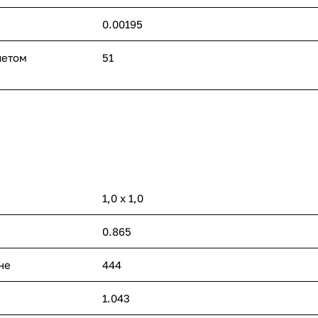
0.00195
четом
51
1,0 х 1,0
0.865
не
444
1.043