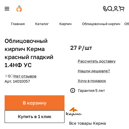
Главная
Каталог
Кирпич
Облицовочный кирпич
Об
Облицовочный
27 ₽/
шт
кирпич Керма
красный гладкий
Рассчитать доставку
1.4НФ УС
Нашли дешевле?
0
Нет отзывов
Хочу в подарок
Арт.
14010057
Гарантия 5 лет
В корзину
Купить в 1 клик
Все товары Керма