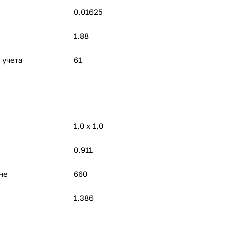
0.01625
1.88
 учета
61
1,0 х 1,0
0.911
не
660
1.386