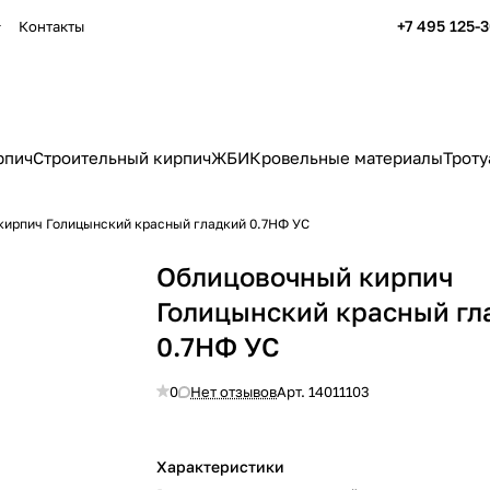
+7 495 125-
Контакты
рпич
Строительный кирпич
ЖБИ
Кровельные материалы
Троту
кирпич Голицынский красный гладкий 0.7НФ УС
Облицовочный кирпич
Голицынский красный гл
0.7НФ УС
0
Нет отзывов
Арт.
14011103
Характеристики