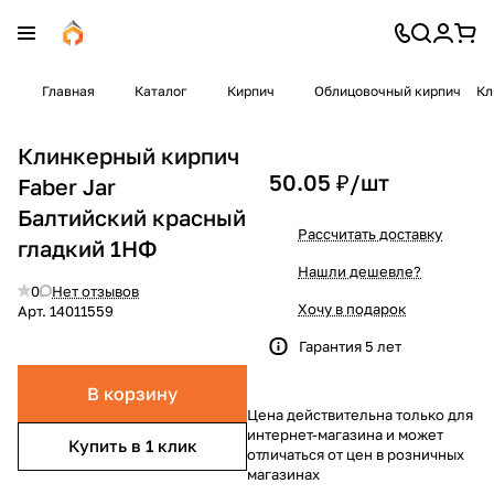
Главная
Каталог
Кирпич
Облицовочный кирпич
Кл
Клинкерный кирпич
50.05 ₽/
шт
Faber Jar
Балтийский красный
Рассчитать доставку
гладкий 1НФ
Нашли дешевле?
0
Нет отзывов
Хочу в подарок
Арт.
14011559
Гарантия 5 лет
В корзину
Цена действительна только для
интернет-магазина и может
Купить в 1 клик
отличаться от цен в розничных
магазинах