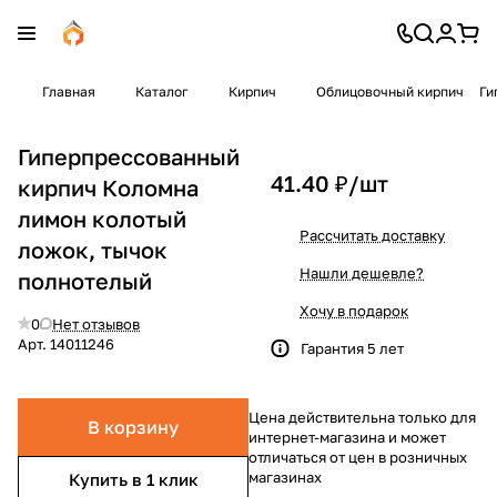
Главная
Каталог
Кирпич
Облицовочный кирпич
Ги
Гиперпрессованный
41.40 ₽/
шт
кирпич Коломна
лимон колотый
Рассчитать доставку
ложок, тычок
Нашли дешевле?
полнотелый
Хочу в подарок
0
Нет отзывов
Арт.
14011246
Гарантия 5 лет
Цена действительна только для
В корзину
интернет-магазина и может
отличаться от цен в розничных
магазинах
Купить в 1 клик