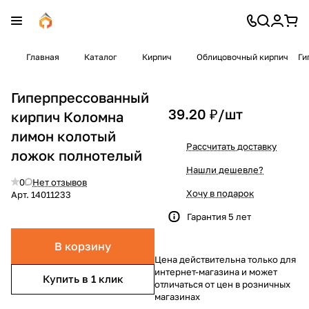
Главная
Каталог
Кирпич
Облицовочный кирпич
Ги
Гиперпрессованный
39.20 ₽/
шт
кирпич Коломна
лимон колотый
Рассчитать доставку
ложок полнотелый
Нашли дешевле?
0
Нет отзывов
Хочу в подарок
Арт.
14011233
Гарантия 5 лет
В корзину
Цена действительна только для
интернет-магазина и может
Купить в 1 клик
отличаться от цен в розничных
магазинах