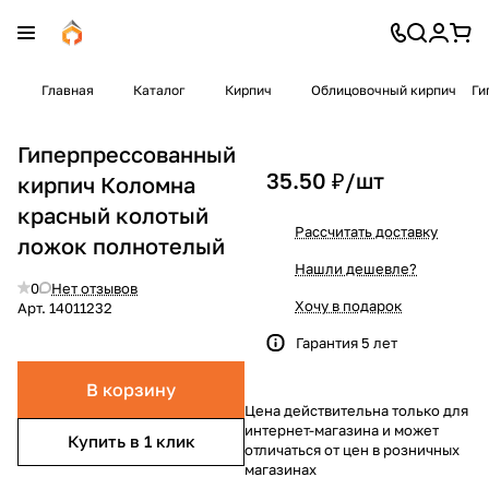
Главная
Каталог
Кирпич
Облицовочный кирпич
Ги
Гиперпрессованный
35.50 ₽/
шт
кирпич Коломна
красный колотый
Рассчитать доставку
ложок полнотелый
Нашли дешевле?
0
Нет отзывов
Хочу в подарок
Арт.
14011232
Гарантия 5 лет
В корзину
Цена действительна только для
интернет-магазина и может
Купить в 1 клик
отличаться от цен в розничных
магазинах