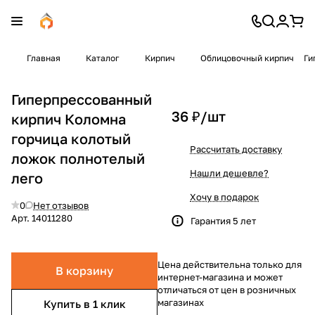
Главная
Каталог
Кирпич
Облицовочный кирпич
Ги
Гиперпрессованный
36 ₽/
шт
кирпич Коломна
горчица колотый
Рассчитать доставку
ложок полнотелый
Нашли дешевле?
лего
Хочу в подарок
0
Нет отзывов
Арт.
14011280
Гарантия 5 лет
Цена действительна только для
В корзину
интернет-магазина и может
отличаться от цен в розничных
магазинах
Купить в 1 клик