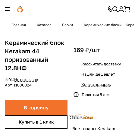
Главная
Каталог
Блоки
Керамические блоки
Кера
Керамический блок
169 ₽/
шт
Kerakam 44
поризованный
Рассчитать доставку
12.8НФ
Нашли дешевле?
0
Нет отзывов
Хочу в подарок
Арт.
11030024
Гарантия 5 лет
В корзину
Купить в 1 клик
Все товары Kerakam