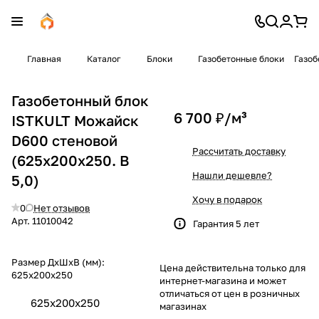
Главная
Каталог
Блоки
Газобетонные блоки
Газоб
Газобетонный блок
6 700 ₽/
м³
ISTKULT Можайск
D600 стеновой
Рассчитать доставку
(625x200x250. B
Нашли дешевле?
5,0)
Хочу в подарок
0
Нет отзывов
Арт.
11010042
Гарантия 5 лет
Размер ДхШхВ (мм):
Цена действительна только для
625x200x250
интернет-магазина и может
отличаться от цен в розничных
625x200x250
магазинах