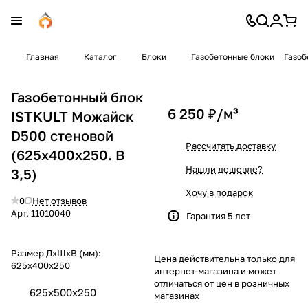
Главная
Каталог
Блоки
Газобетонные блоки
Газоб
Газобетонный блок
6 250 ₽/
м³
ISTKULT Можайск
D500 стеновой
Рассчитать доставку
(625x400x250. B
Нашли дешевле?
3,5)
Хочу в подарок
0
Нет отзывов
Арт.
11010040
Гарантия 5 лет
Размер ДхШхВ (мм):
Цена действительна только для
625x400x250
интернет-магазина и может
отличаться от цен в розничных
625x500x250
магазинах