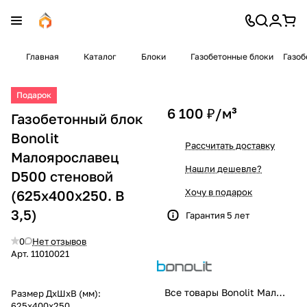
Главная
Каталог
Блоки
Газобетонные блоки
Газоб
Подарок
6 100 ₽/
м³
Газобетонный блок
Bonolit
Рассчитать доставку
Малоярославец
Нашли дешевле?
D500 стеновой
Хочу в подарок
(625x400x250. B
3,5)
Гарантия 5 лет
0
Нет отзывов
Арт.
11010021
Все товары Bonolit Малоярославец
Размер ДхШхВ (мм):
625x400x250