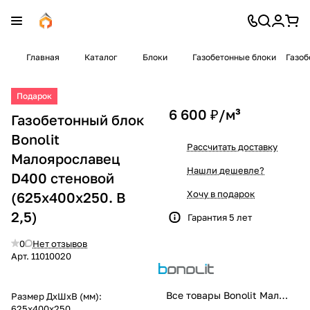
Главная
Каталог
Блоки
Газобетонные блоки
Газоб
Подарок
6 600 ₽/
м³
Газобетонный блок
Bonolit
Рассчитать доставку
Малоярославец
Нашли дешевле?
D400 стеновой
Хочу в подарок
(625x400x250. B
2,5)
Гарантия 5 лет
0
Нет отзывов
Арт.
11010020
Все товары Bonolit Малоярославец
Размер ДхШхВ (мм):
625x400x250