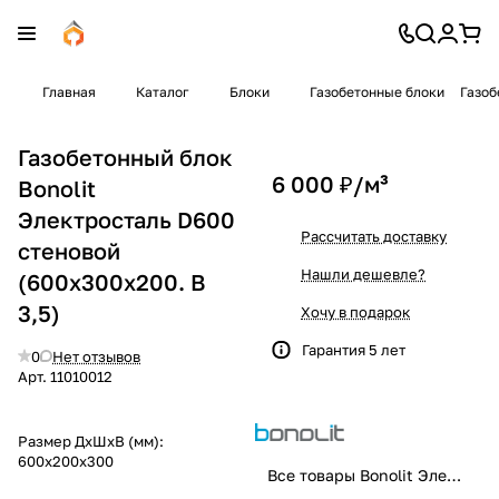
Главная
Каталог
Блоки
Газобетонные блоки
Газоб
Газобетонный блок
6 000 ₽/
м³
Bonolit
Электросталь D600
Рассчитать доставку
стеновой
Нашли дешевле?
(600x300x200. B
3,5)
Хочу в подарок
Гарантия 5 лет
0
Нет отзывов
Арт.
11010012
Размер ДхШхВ (мм):
600x200x300
Все товары Bonolit Электросталь