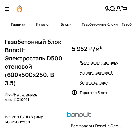
Главная
Каталог
Блоки
Газобетонные блоки
Газоб
Газобетонный блок
5 952 ₽/
м³
Bonolit
Электросталь D500
Рассчитать доставку
стеновой
Нашли дешевле?
(600x500x250. B
3,5)
Хочу в подарок
Гарантия 5 лет
0
Нет отзывов
Арт.
11010011
Размер ДхШхВ (мм):
600x500x250
Все товары Bonolit Электросталь