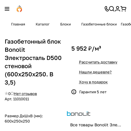
Главная
Каталог
Блоки
Газобетонные блоки
Газоб
Газобетонный блок
5 952 ₽/
м³
Bonolit
Электросталь D500
Рассчитать доставку
стеновой
Нашли дешевле?
(600x250x250. B
3,5)
Хочу в подарок
Гарантия 5 лет
0
Нет отзывов
Арт.
11010011
Размер ДхШхВ (мм):
600x250x250
Все товары Bonolit Электросталь