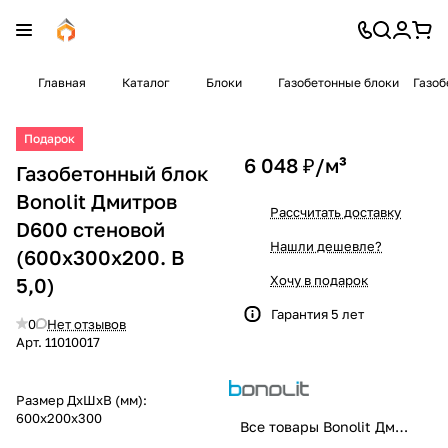
Главная
Каталог
Блоки
Газобетонные блоки
Газоб
Подарок
6 048 ₽/
м³
Газобетонный блок
Bonolit Дмитров
Рассчитать доставку
D600 стеновой
Нашли дешевле?
(600x300x200. B
Хочу в подарок
5,0)
Гарантия 5 лет
0
Нет отзывов
Арт.
11010017
Размер ДхШхВ (мм):
600x200x300
Все товары Bonolit Дмитров