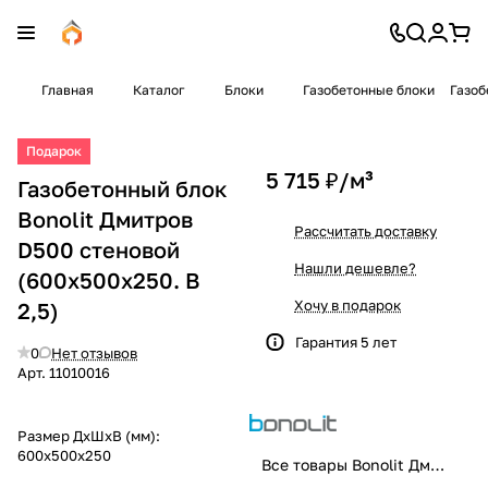
Главная
Каталог
Блоки
Газобетонные блоки
Газоб
Подарок
5 715 ₽/
м³
Газобетонный блок
Bonolit Дмитров
Рассчитать доставку
D500 стеновой
Нашли дешевле?
(600x500x250. B
Хочу в подарок
2,5)
Гарантия 5 лет
0
Нет отзывов
Арт.
11010016
Размер ДхШхВ (мм):
600x500x250
Все товары Bonolit Дмитров