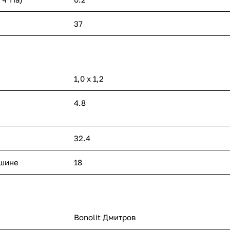
37
1,0 х 1,2
4.8
32.4
ашине
18
Bonolit Дмитров