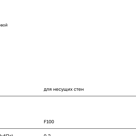
овой
для несущих стен
F100
*ч*Па)
0.2