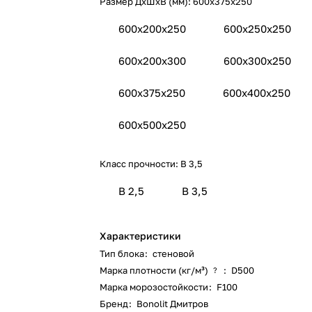
Размер ДхШхВ (мм):
600x375x250
600x200x250
600x250x250
600x200x300
600x300x250
600x375x250
600x400x250
600x500x250
Класс прочности:
B 3,5
B 2,5
B 3,5
Характеристики
Тип блока
:
стеновой
Марка плотности (кг/м³)
:
D500
?
Марка морозостойкости
:
F100
Бренд
:
Bonolit Дмитров