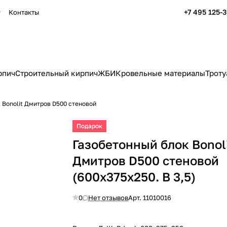
+7 495 125-
Контакты
рпич
Строительный кирпич
ЖБИ
Кровельные материалы
Троту
 Bonolit Дмитров D500 стеновой
Подарок
Газобетонный блок Bonol
Дмитров D500 стеновой
(600x375x250. B 3,5)
0
Нет отзывов
Арт.
11010016