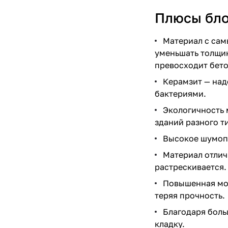
Плюсы бло
Материал с сам
уменьшать толщин
превосходит бето
Керамзит — над
бактериями.
Экологичность 
зданий разного т
Высокое шумоп
Материал отлич
растрескивается.
Повышенная мор
теряя прочность.
Благодаря боль
кладку.