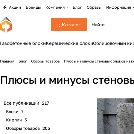
Акции
Бренды
Компания
Блог
Образы
Информация
Каталог
Газобетонные блоки
Керамические блоки
Облицовочный ки
Главная
Блог
Обзоры товаров
Плюсы и минусы стеновых блоков из 
Плюсы и минусы стеновы
Все публикации
217
Блоки
7
Кирпич
5
Обзоры товаров
205