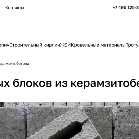
+7 495 125-
Контакты
рпич
Строительный кирпич
ЖБИ
Кровельные материалы
Троту
керамзитобетона
х блоков из керамзитоб