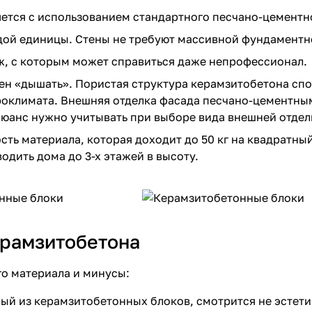
ется с использованием стандартного песчано-цементно
дой единицы. Стены не требуют массивной фундаментн
, с которым может справиться даже непрофессионал.
ен «дышать». Пористая структура керамзитобетона сп
оклимата. Внешняя отделка фасада песчано-цементным
нюанс нужно учитывать при выборе вида внешней отдел
сть материала, которая доходит до
50 кг
на квадратный
одить дома до 3-х этажей в высоту.
рамзитобетона
го материала и минусы:
ный из
керамзитобетонных блоков
, смотрится не эсте