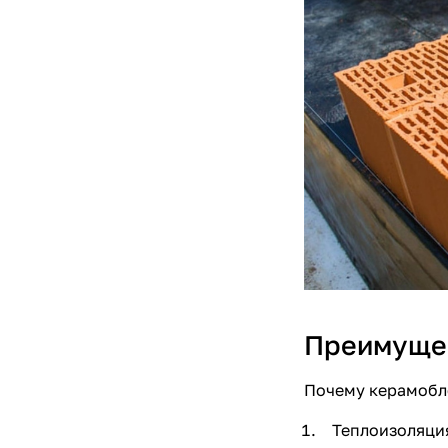
Преимущес
Почему
керамобл
Теплоизоляция