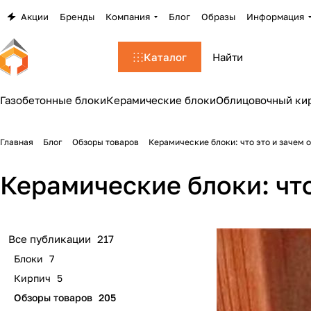
Акции
Бренды
Компания
Блог
Образы
Информация
Каталог
Газобетонные блоки
Керамические блоки
Облицовочный ки
Главная
Блог
Обзоры товаров
Керамические блоки: что это и зачем 
Керамические блоки: чт
Все публикации
217
Блоки
7
Кирпич
5
Обзоры товаров
205