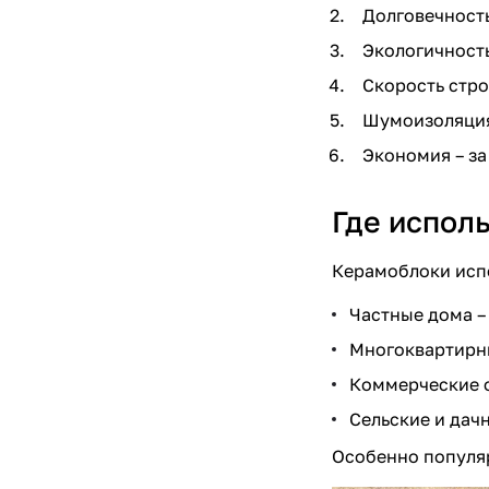
Долговечность
Экологичность
Скорость стро
Шумоизоляция 
Экономия – за
Где испол
Керамоблоки
исп
Частные дома –
Многоквартирны
Коммерческие о
Сельские и дач
Особенно популяр