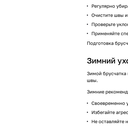
Регулярно убир
Очистите швы и
Проверьте укло
Применяйте спе
Подготовка брусч
Зимний ухо
Зимой брусчатка 
швы.
Зимние рекоменд
Своевременно у
Избегайте агре
Не оставляйте н