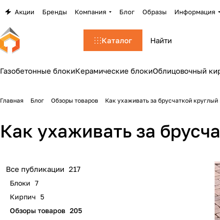
Акции
Бренды
Компания
Блог
Образы
Информация
Каталог
Газобетонные блоки
Керамические блоки
Облицовочный ки
Главная
Блог
Обзоры товаров
Как ухаживать за брусчаткой круглый 
Как ухаживать за брусча
Все публикации
217
Блоки
7
Кирпич
5
Обзоры товаров
205